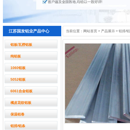
江苏国发铝业产品中心
当前位置：
网站首页
>
产品展示
>
铝排/
铝板/瓦楞铝板
纯铝板
1060铝板
5052铝板
6061合金铝板
橘皮花纹铝板
保温铝卷
铝排/铝条