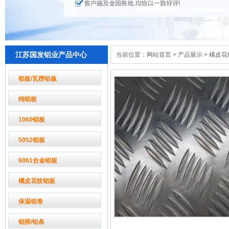
江苏国发铝业产品中心
当前位置：
网站首页
>
产品展示
>
橘皮花
铝板/瓦楞铝板
纯铝板
1060铝板
5052铝板
6061合金铝板
橘皮花纹铝板
保温铝卷
铝排/铝条