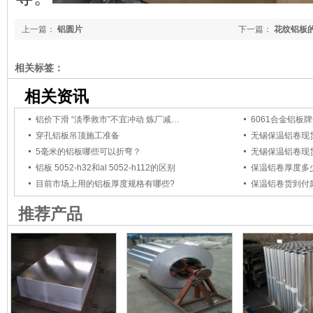
上一篇：
铝圆片
下一篇：
花纹铝板
相关标签：
相关资讯
铝价下滑 “淡季救市”不宜冲动 炼厂减…
6061合金铝板
穿孔铝板吊顶施工准备
无锡保温铝卷现货
5毫米的铝板哪些可以折弯？
无锡保温铝卷现
铝板 5052-h32和al 5052-h112的区别
保温铝卷厚度多少
目前市场上用的铝板厚度规格有哪些?
保温铝卷货到付
推荐产品