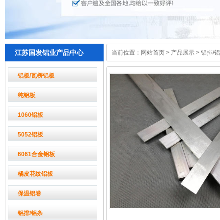
江苏国发铝业产品中心
当前位置：
网站首页
>
产品展示
>
铝排/
铝板/瓦楞铝板
纯铝板
1060铝板
5052铝板
6061合金铝板
橘皮花纹铝板
保温铝卷
铝排/铝条