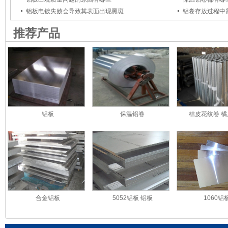
铝板电镀失败会导致其表面出现黑斑
铝卷存放过程中
推荐产品
铝板
保温铝卷
桔皮花纹卷 
合金铝板
5052铝板 铝板
1060铝