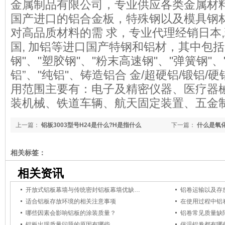
金属制品有限公司，专业供应各类金属材
国产进口的铝合金板，特殊钢以及模具钢材
对高品质材料的需 求，专业代理经销日本,瑞
国, 加铝等进口国产特钢和铝材，其中包括"
钢"、"塑胶钢"、"粉末高速钢"、"弹簧钢"、
铝”、"纯铝"、铸造铝合 金/超硬铝/锻铝/
用范围主要有：电子及精密仪器、医疗器
装机械、铁道车辆、航天固定装置、五金
上一篇：
铝板3003型号H24是什么?H是指什么
下一篇：
什么是氧
相关标签：
相关资讯
开放式铝板幕墙与传统密封铝板幕墙优缺…
铝卷运输以及存
适合铝板存放环境的相关注意事项
在使用过程中铝
哪些因素会影响铝板的涂装质量？
铝卷常见质量缺
铝板出现质量问题的原因有哪些
保温铝卷都有哪