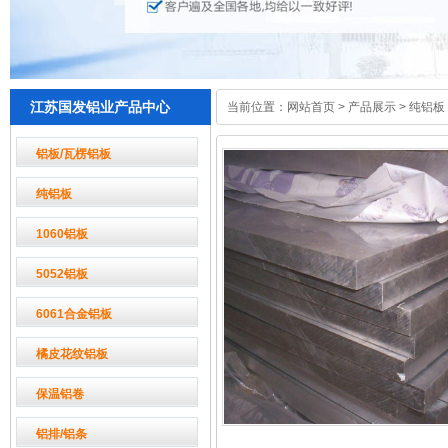
江苏国发铝业产品中心
当前位置：
网站首页
>
产品展示
>
纯铝板
铝板/瓦楞铝板
纯铝板
1060铝板
5052铝板
6061合金铝板
橘皮花纹铝板
保温铝卷
铝排/铝条