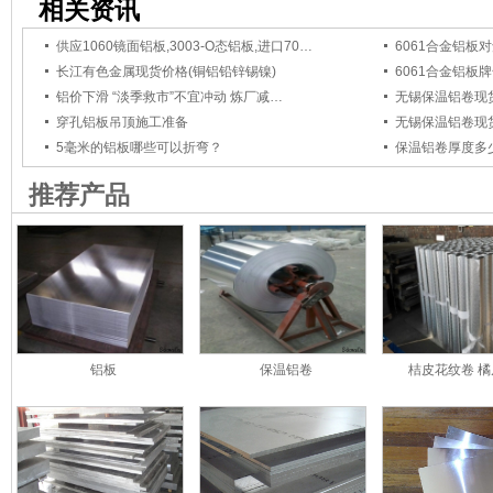
相关资讯
供应1060镜面铝板,3003-O态铝板,进口70…
6061合金铝板
长江有色金属现货价格(铜铝铅锌锡镍)
6061合金铝板
铝价下滑 “淡季救市”不宜冲动 炼厂减…
无锡保温铝卷现货
穿孔铝板吊顶施工准备
无锡保温铝卷现
5毫米的铝板哪些可以折弯？
保温铝卷厚度多少
推荐产品
铝板
保温铝卷
桔皮花纹卷 