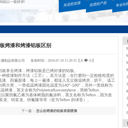
板烤漆和烤漆铝板区别
金属制品有限公司
发表时间：2016-07-19 11:20:33【
大
中
小
】
铝板拿去烤漆，烤漆铝板是已烤好漆的铝板。
种喷漆制作方法（工艺）。其方法是：在打磨到一定粗糙程度的
底漆、四遍面漆，每上一遍漆，都送入无尘衡温烤房，烘干。 该工
大类，一类低温烤漆固化温度为140°-180°，另外一类就称为
，英文全称为Polytetrafluoroetylene，简称Teflon、
是以聚四氟乙烯为基体树脂的氟涂料，英文名称为Teflon，因为发
龙、特富龙、特氟隆等等（皆为Teflon 的译音）。
下一篇：
怎么在烤漆的铝板表面喷漆