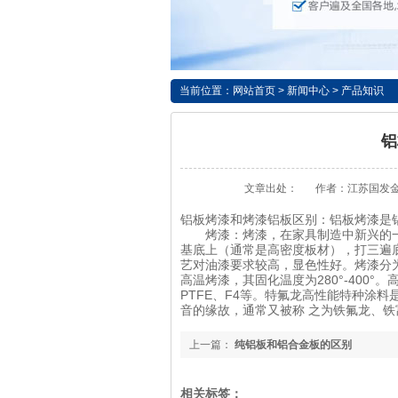
当前位置：
网站首页
>
新闻中心
>
产品知识
铝
文章出处：
作者：江苏国发
铝板烤漆和烤漆铝板区别：铝板烤漆是
烤漆：烤漆，在家具制造中新兴的一
基底上（通常是高密度板材），打三遍
艺对油漆要求较高，显色性好。烤漆分为两
高温烤漆，其固化温度为280°-400°。高温烤漆
PTFE、F4等。特氟龙高性能特种涂料
音的缘故，通常又被称 之为铁氟龙、铁富
上一篇：
纯铝板和铝合金板的区别
相关标签：