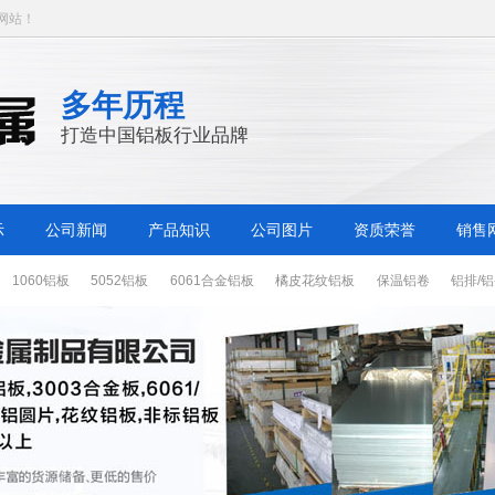
网站！
多年历程
打造中国铝板行业品牌
示
公司新闻
产品知识
公司图片
资质荣誉
销售
1060铝板
5052铝板
6061合金铝板
橘皮花纹铝板
保温铝卷
铝排/