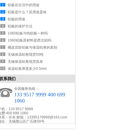
铝板在生活中的用途
铝板是什么？其用途是啥
铝板的用途
铝板的保护方法
1060铝板与纯铝板一样吗
1060铝板原材料是西北铝吗
橘皮花纹铝板与保温铝卷的差别
无锡保温铝卷现货50吨
无锡保温铝卷现货批发
保温铝卷厚度多少0.5mm
联系我们
全国服务热线：
133 9517 9999 400 699
1060
手机：133 9517 9999
费:400 699 1060
联系：许东 邮箱：13395179999@163.com
地址：无锡惠山区广石路58号